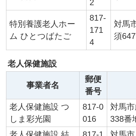
2
817-
特別養護老人ホー
対馬
171
ム ひとつばたご
須64
4
老人保健施設
郵便
事業者名
番号
老人保健施設 つ
817-0
対馬市
しま彩光園
016
338番
老人保健施設 結
817-1
対馬市