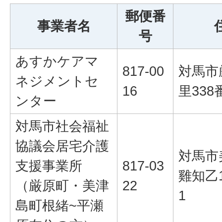
郵便番
事業者名
号
あすかケアマ
817-00
対馬市
ネジメントセ
16
里338
ンター
対馬市社会福祉
協議会居宅介護
対馬市
支援事業所
817-03
雞知乙1
（厳原町・美津
22
1
島町根緒~平瀬