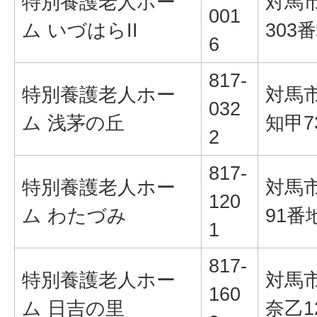
特別養護老人ホー
対馬
001
ム いづはらII
303
6
817-
特別養護老人ホー
対馬
032
ム 浅茅の丘
知甲7
2
817-
特別養護老人ホー
対馬
120
ム わたづみ
91番
1
817-
特別養護老人ホー
対馬
160
ム 日吉の里
奈乙1