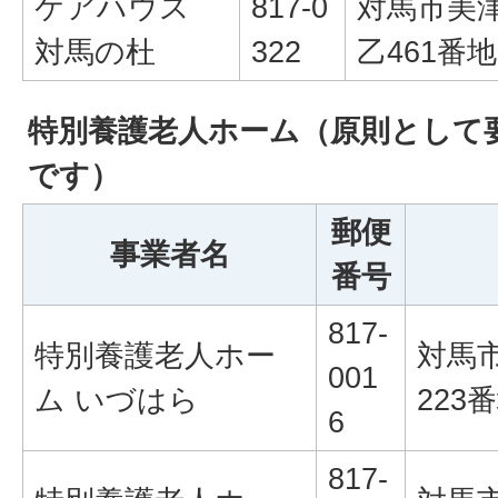
ケアハウス
817-0
対馬市美
対馬の杜
322
乙461番地
特別養護老人ホーム（原則として要
です）
郵便
事業者名
番号
817-
特別養護老人ホー
対馬
001
ム いづはら
223
6
817-