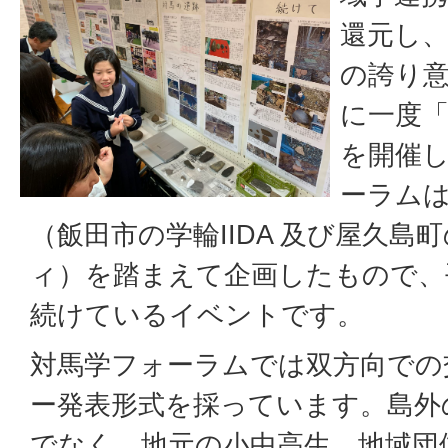
還元し
の誇り
に一度
を開催
ーラム
（飯田市の学輪IIDA 及び屋久
ィ）を踏まえて企画したもので、
続けているイベントです。
対馬学フォーラムでは双方向での
ー発表形式を採っています。島外
でなく、地元の小中高生、地域団