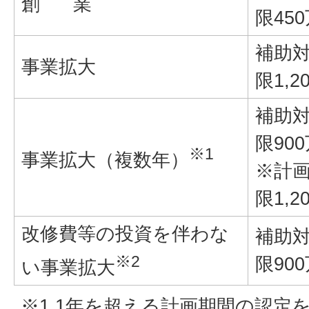
創 業
限45
補助対
事業拡大
限1,
補助対
限90
※1
事業拡大（複数年）
※計
限1,
改修費等の投資を伴わな
補助対
※2
限90
い事業拡大
※1 1年を超える計画期間の認定